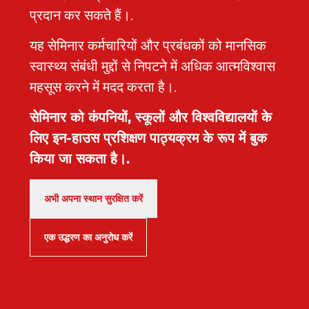
English
left
both
empfehlen
und
प्रदान कर सकते हैं।.
- they
feeling
native
die
ang
will
a lot
and
Schulung
dur
यह सेमिनार कर्मचारियों और प्रबंधकों को मानसिक
make
more
English
gerne
Uns
स्वास्थ्य संबंधी मुद्दों से निपटने में अधिक आत्मविश्वास
this in
prepared
only
weiter!
Mit
German.
as
speaking
war
महसूस करने में मदद करता है।.
parents
participants.
eben
to-
Real
seh
सेमिनार को कंपनियों, स्कूलों और विश्वविद्यालयों के
be.
scenarios
zufr
लिए इन-हाउस प्रशिक्षण पाठ्यक्रम के रूप में बुक
were
Emp
किया जा सकता है।.
demonstrated
Pol
and
Gm
basic
अभी अपना स्थान सुरक्षित करें
lessons
were
always
एक उद्धरण का अनुरोध करें
repeated
enough
times
so