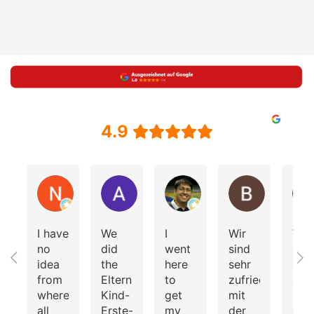
4.9
N
Andrea Volken
Vishal Sagar
Bekarei
I have
We
I
Wir
Wir
no
did
went
sind
sind
idea
the
here
sehr
seh
from
Eltern-
to
zufrieden
zuf
where
Kind-
get
mit
mit
all
Erste-
my
der
der