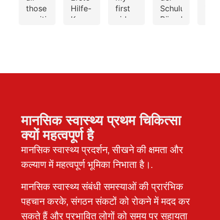
those
Hilfe-
first
Schulung!Ange
Zus
positive
Kurs
aid
Räumlichkeiten,
Kom
feedbacks.
with
training
abwechslungsre
ist
I had
Stephanie
for
Verpflegung
schn
very
and
driving
und
freu
a bad
were
license
leckere
und
experience
very
/
Snacks.
prof
here.
happy
Führerschein.
Die
Auc
You
and
Christina
Dozentin
die
should
impressed
gave
war
Org
know
with
a
sehr
und
मानसिक स्वास्थ्य प्रथम चिकित्सा
that
how
very
kompetent
Anp
क्यों महत्वपूर्ण है
in
engaging,
thorough,
– die
des
case
informative,
engaging
Inhalte
Ang
मानसिक स्वास्थ्य प्रदर्शन, सीखने की क्षमता और
if you
and
session
wurden
verl
कल्याण में महत्वपूर्ण भूमिका निभाता है।.
going
fun
in
informativ
unk
here
the
"Denglish"
und
Sch
मानसिक स्वास्थ्य संबंधी समस्याओं की प्रारंभिक
for
course
🙂 as
gleichzeitig
sind
पहचान करके, संगठन संकटों को रोकने में मदद कर
training
was!
we
unterhaltsam
seh
in
We
had
vermittelt.Wir
pra
सकते हैं और प्रभावित लोगों को समय पर सहायता