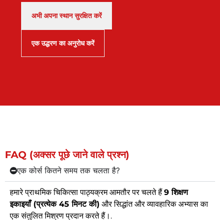
here
the
"Denglish"
und
Sch
for
course
🙂 as
gleichzeitig
sind
अभी अपना स्थान सुरक्षित करें
training
was!
we
unterhaltsam
seh
in
We
had
vermittelt.Wir
pra
एक उद्धरण का अनुरोध करें
English
left
both
empfehlen
und
- they
feeling
native
die
ang
will
a lot
and
Schulung
dur
make
more
English
gerne
Uns
this in
prepared
only
weiter!
Mit
German.
as
speaking
war
parents
participants.
eben
to-
Real
seh
be.
scenarios
zufr
were
Emp
FAQ (अक्सर पूछे जाने वाले प्रश्न)
demonstrated
Pol
and
Gm
एक कोर्स कितने समय तक चलता है?
basic
lessons
हमारे प्राथमिक चिकित्सा पाठ्यक्रम आमतौर पर चलते हैं
9 शिक्षण
were
इकाइयाँ (प्रत्येक 45 मिनट की)
और सिद्धांत और व्यावहारिक अभ्यास का
always
एक संतुलित मिश्रण प्रदान करते हैं।.