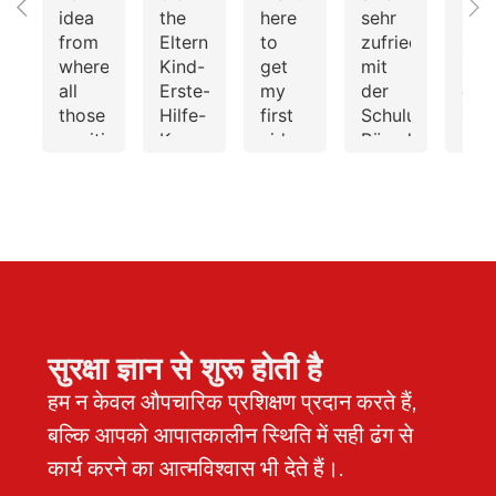
idea
the
here
sehr
seh
from
Eltern-
to
zufrieden
zuf
where
Kind-
get
mit
mit
all
Erste-
my
der
der
those
Hilfe-
first
Schulung!Ange
Zus
positive
Kurs
aid
Räumlichkeiten,
Kom
feedbacks.
with
training
abwechslungsre
ist
I had
Stephanie
for
Verpflegung
schn
very
and
driving
und
freu
a bad
were
license
leckere
und
experience
very
/
Snacks.
prof
here.
happy
Führerschein.
Die
Auc
You
and
Christina
Dozentin
die
should
impressed
gave
war
Org
know
with
a
sehr
und
सुरक्षा ज्ञान से शुरू होती है
that
how
very
kompetent
Anp
हम न केवल औपचारिक प्रशिक्षण प्रदान करते हैं,
in
engaging,
thorough,
– die
des
case
informative,
engaging
Inhalte
Ang
बल्कि आपको आपातकालीन स्थिति में सही ढंग से
if you
and
session
wurden
verl
कार्य करने का आत्मविश्वास भी देते हैं।.
going
fun
in
informativ
unk