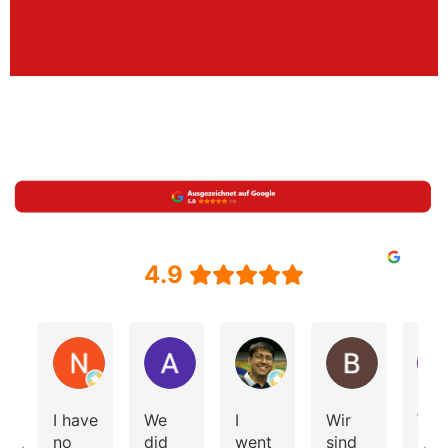
4.9
N
Andrea Volken
Vishal Sagar
Bekarei
I have
We
I
Wir
Wir
no
did
went
sind
sind