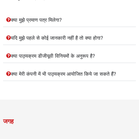
repeated
enough
times
क्या मुझे प्रमाण पत्र मिलेगा?
so
that
every
यदि मुझे पहले से कोई जानकारी नहीं है तो क्या होगा?
attendee
remembers
them.
क्या पाठ्यक्रम डीजीयूवी विनियमों के अनुरूप है?
I
would
क्या मेरी कंपनी में भी पाठ्यक्रम आयोजित किये जा सकते हैं?
recommend
this
course
highly.
जगह