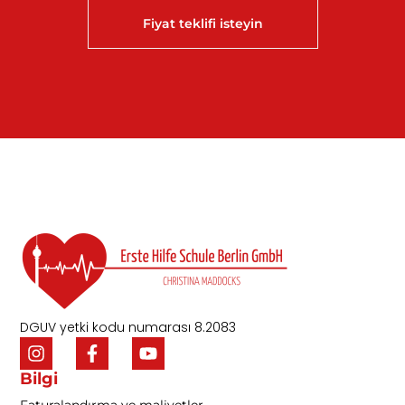
Fiyat teklifi isteyin
DGUV yetki kodu numarası 8.2083
Bilgi
Faturalandırma ve maliyetler