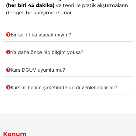
enough
(her biri 45 dakika)
ve teori ile pratik alıştırmaların
times
dengeli bir karışımını sunar.
so
that
every
Bir sertifika alacak mıyım?
attendee
remembers
them.
Ya daha önce hiç bilgim yoksa?
I
would
Kurs DGUV uyumlu mu?
recommend
this
course
Kurslar benim şirketimde de düzenlenebilir mi?
highly.
Konum