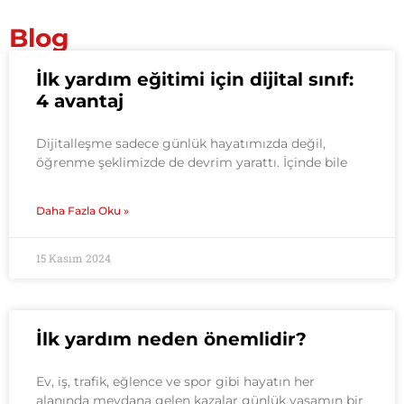
Blog
İlk yardım eğitimi için dijital sınıf:
4 avantaj
Dijitalleşme sadece günlük hayatımızda değil,
öğrenme şeklimizde de devrim yarattı. İçinde bile
Daha Fazla Oku »
15 Kasım 2024
İlk yardım neden önemlidir?
Ev, iş, trafik, eğlence ve spor gibi hayatın her
alanında meydana gelen kazalar günlük yaşamın bir