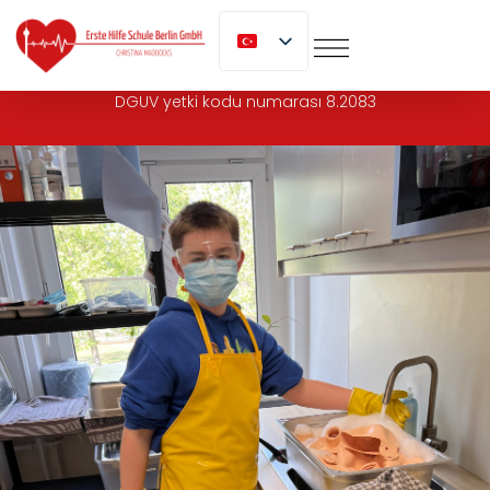
geç
DGUV yetki kodu numarası 8.2083