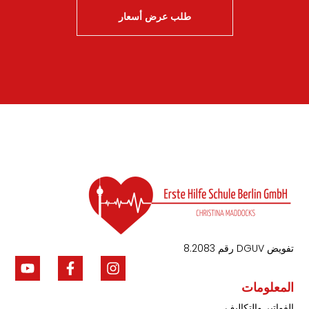
طلب عرض أسعار
تفويض DGUV رقم 8.2083
المعلومات
الفواتير والتكاليف