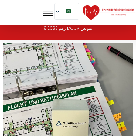
إلى
المحتوى
تفويض DGUV رقم 8.2083