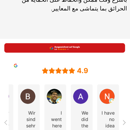
الحرائق بما يتماشى مع المعايير.
4.9
Bewerber
Vishal Sagar
Andrea Volken
N
Wir
Wir
I
We
I have
sind
sind
went
did
no
sehr
sehr
here
the
idea