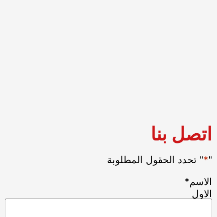
times
so
that
every
attendee
remembers
them.
I
would
recommend
this
course
اتصل بنا
highly.
"
*
" تحدد الحقول المطلوبة
الاسم
*
الاول