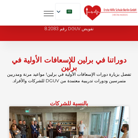
إلى
المحتوى
تفويض DGUV رقم 8.2083
دوراتنا في برلين للإسعافات الأولية في
برلين
تفضل بزيارة دورات الإسعافات الأولية في برلين! مواعيد مرنة ومدربين
متمرسين ودورات تدريبية معتمدة من DGUV للشركات والأفراد.
بالنسبة للشركات