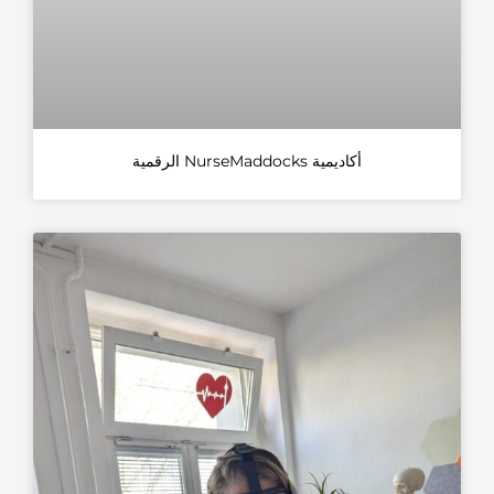
أكاديمية NurseMaddocks الرقمية