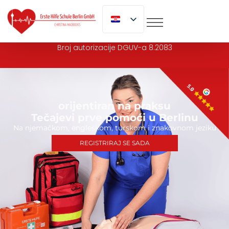
na
sadržaj
Broj autorizacije DGUV-a 8.2083
orijentiran na praksu
Tečajevi prve pomoći u Berlinu
Na njemačkom, engleskom, turskom i znakovnom jeziku
REGISTRIRAJ SE SADA