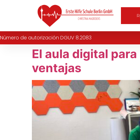
contenido
R
Número de autorización DGUV 8.2083
El aula digital par
ventajas