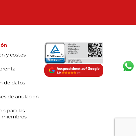
ión
ón y costes
prenta
n de datos
es de anulación
ón para las
s miembros