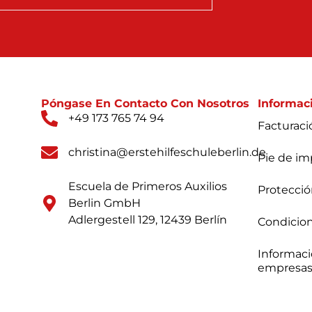
Póngase En Contacto Con Nosotros
Informac
+49 173 765 74 94
Facturaci
christina@erstehilfeschuleberlin.de
Pie de im
Escuela de Primeros Auxilios
Protecció
Berlin GmbH
Adlergestell 129, 12439 Berlín
Condicion
Informaci
empresa